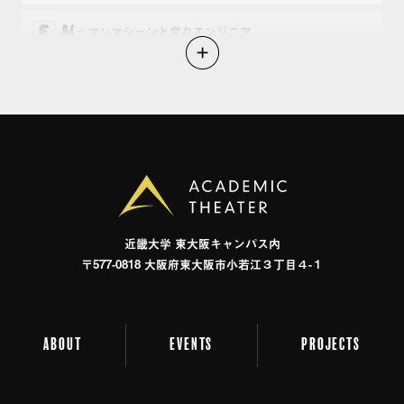
04
マンマシーンと変なエンジニア
05
もうひとつの世界へ
近畿⼤学 東⼤阪キャンパス内
〒577-0818 ⼤阪府東⼤阪市⼩若江３丁⽬４-１
ABOUT
EVENTS
PROJECTS