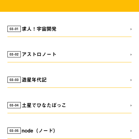
求人！宇宙開発
03
01
アストロノート
03
02
遊星年代記
03
03
土星でひなたぼっこ
03
04
node（ノード）
03
05