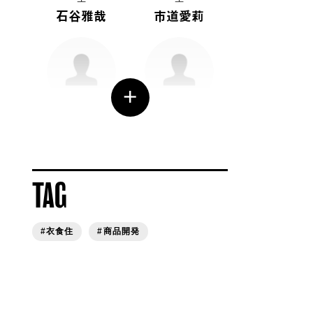
石谷雅哉
市道愛莉
生物理工学部 准教授
理工学部
白木琢磨
前田佳伸
薬学部3回生
薬学部3回生
長野未来
高島桜花
TAG
理工学部 准教授
アンチエイジングセン
ター 教授
藤野隆由
鈴木茂生
#衣食住
#商品開発
薬学部3回生
薬学部2回生
小野田美華
東尚希