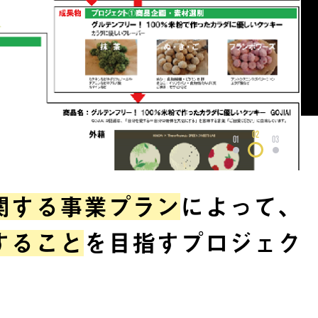
02
01
03
関する事業プラン
によって、
すること
を目指すプロジェク