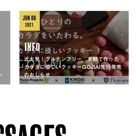
JUN 08
2021
INFO
近大発！グルテンフリー，米粉で作った
カラダに優しいクッキーGOJIAI先行発売
ト
のおしらせ