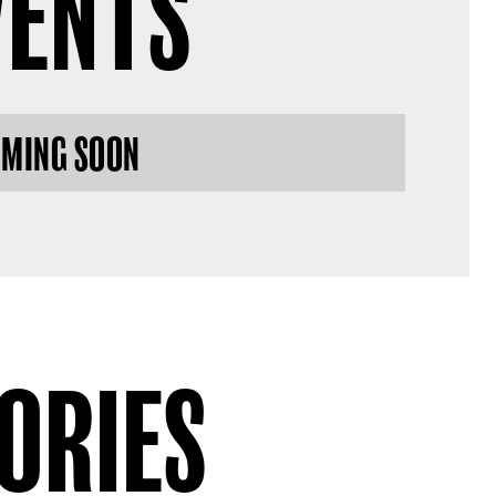
VENTS
MING SOON
ORIES