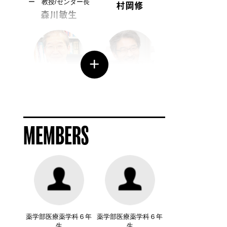
ー 教授/センター長
村岡修
森川敏生
薬学部 教授
建築学部 教授
岩城正宏
岩前篤
MEMBERS
生物理工学部 教授
生物理工学部 教授
松本和也
梶山慎一郎
薬学部医療薬学科６年
薬学部医療薬学科６年
生
生