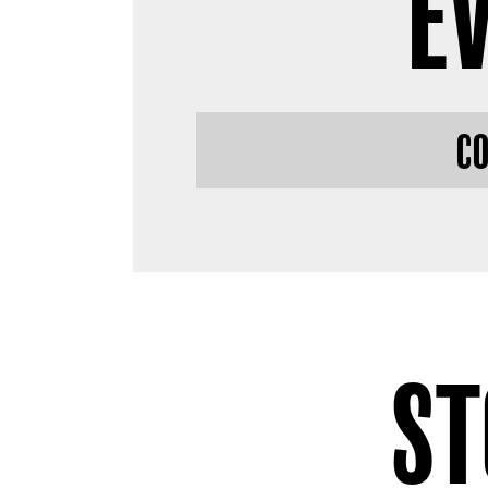
E
CO
ST