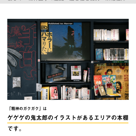
害 : 「うしろに誰かいる」の精神病理 脳研究の最前
線. 下 : 脳の疾患と数理 脳研究の最前線. 上 : 脳の認
知と進化 モーツァルトが求め続けた「脳内物
質」 心の脳科学 : 「わたし」は脳から生まれる 暴
走する脳科学 : 哲学・倫理学からの批判的検討 双極
性障害 : 躁うつ病への対処と治療 境界性パーソナリ
ティ障害 ビジネスマンの精神科 智恵子抄の光
景 統合失調症 : その新たなる事実 なぜ、脳はiPad
にハマるのか? : 脳力を最大限に引き出す使い方レッ
スン 心の病 : 回復への道 脳科学の教科書 ミシェ
ル・フーコー : 近代を裏から読む 精神医学とナチズ
ム : 裁かれるユング、ハイデガー 不眠とうつ病 健
全な肉体に狂気は宿る : 生きづらさの正体 ルポ妻が
「精神のガクガク」は
心を病みました ストレスと適応障害 : つらい時期を
ゲゲゲの鬼太郎のイラストがあるエリアの本棚
乗り越える技術 眠れぬ夜の精神科 : 医師と患者20の
です。
対話 精神医療に葬られた人びと : 潜入ルポ社会的入