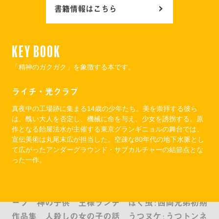
書籍情報はこちら
KEY BOOK
「精神のガクガク」を象徴する本です。
ライチ・光クラブ
真夜中の工場跡に集まる14歳の少年たち。美を崇拝する彼ら
は、醜い大人を否定し、機械に命を与え、少女を誘拐する。原
作となる飴屋法水が主催する東京グランギニョルの舞台では、
宣伝美術は丸尾末広が担当した。空疎な80年代の地下水脈とし
子供の遊び ユーレイ窓 : 三宅乱丈作品集 地獄 : 西
て広がったアンダーグラウンド・サブカルチャーの結節点とな
岡兄妹自選作品集 変人偏屈列伝 からっぽの世
った一作。
界 定本神の悪フザケ 花咲ける孤独 心の悲し
み 万事快調 嘆きの天使 逃亡日記 龜ノ頭のス
ープ 神の子供 王様ランチ ぼく虫 : 西岡兄弟初期
作品集 人殺しの女の子の話 うつヌケ : うつトンネ