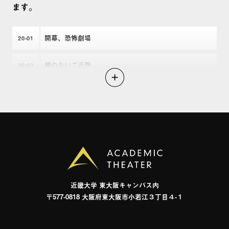
ます。
いほど愛してる。 分裂病と他者 言葉・狂気・エ
ロス : 無意識の深みにうごめくもの 麻薬書簡 : 再現
版 フーコー・コレクション. 1 : 狂気・理性 汚穢と
開幕、恐怖劇場
20
01
禁忌 ピエール・リヴィエール : 殺人・狂気・エクリ
顔のないご近所
チュール 羊たちの沈黙 ハンニバル・ライジン
20
02
グ 新編分裂病の現象学 ハンニバル 良心をもた
絶体絶命セカイ
20
03
ない人たち もっと厭な物語 少女禁区 残穢 ホ
ーンテッド・キャンパス 鼻 ONE 化身 忌談 百
精神のガクガク
20
04
舌鳥魔先生のアトリエ 顳顬草紙 : 串刺し 侵蝕 : 壊
される家族の記録 禍家 熱帯夜 ピカルディの薔
node（ノード）
20
05
薇 蘆屋家の崩壊 ろくでなし 鬼子 再生ボタ
ン 無間地獄 死小説 わたしはサムじゃない 襲
撃者の夜 NOS4A2(ノスフェラトゥ) 裸のランチ 胡
近畿⼤学 東⼤阪キャンパス内
桃の中の世界 作者不詳 : ミステリ作家の読む本 蛇
〒577-0818 ⼤阪府東⼤阪市⼩若江３丁⽬４-１
棺葬 もしもノンフィクション作家がお化けに出会
ったら ひぐらしのなく頃に解 たまゆらり 天使