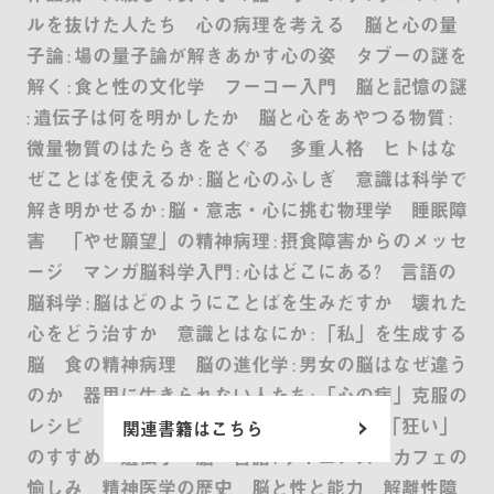
ルを抜けた人たち 心の病理を考える 脳と心の量
子論 : 場の量子論が解きあかす心の姿 タブーの謎を
解く : 食と性の文化学 フーコー入門 脳と記憶の謎
: 遺伝子は何を明かしたか 脳と心をあやつる物質 :
微量物質のはたらきをさぐる 多重人格 ヒトはな
ぜことばを使えるか : 脳と心のふしぎ 意識は科学で
解き明かせるか : 脳・意志・心に挑む物理学 睡眠障
害 「やせ願望」の精神病理 : 摂食障害からのメッセ
ージ マンガ脳科学入門 : 心はどこにある? 言語の
脳科学 : 脳はどのようにことばを生みだすか 壊れた
心をどう治すか 意識とはなにか : 「私」を生成する
脳 食の精神病理 脳の進化学 : 男女の脳はなぜ違う
のか 器用に生きられない人たち : 「心の病」克服の
レシピ ヒトはなぜペットを食べないか 「狂い」
関連書籍はこちら
のすすめ 遺伝子・脳・言語 : サイエンス・カフェの
愉しみ 精神医学の歴史 脳と性と能力 解離性障