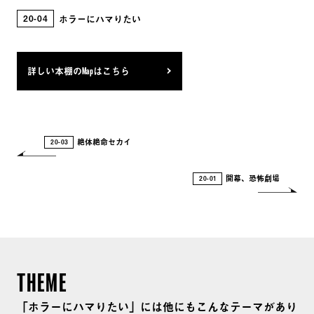
院 問題は、躁なんです : 正常と異常のあいだ うつ
20
04
ホラーにハマりたい
と気分障害 脳科学は「愛と性の正体」をここまで
解いた : 人を愛するとき、脳内では何が起きているの
か? 脳は、あなたにウソをつく : 脳科学が「あなた
詳しい本棚のMapはこちら
の不思議体験」の謎を解く 脳 (ブレイン) バンク :
精神疾患の謎を解くために 大切な人の「こころの
病」に気づく : 今すぐできる問診票付 心の病、初め
絶体絶命セカイ
20-03
が肝心 : 早期発見、早期治療の最新ガイド 異常とは
何か 言ってはいけない : 残酷すぎる真実 ウィーン
開幕、恐怖劇場
20-01
世紀末文学選 メリメ怪奇小説選 精神疾患とパー
ソナリティ テンペスト 狂人日記 タイタス・ア
ンドロニカス ベストセラー小説の書き方 阿Q正伝
; 狂人日記 : 他十二篇 レギュレイターズ サキ短篇
集 アメリカン・サイコ あいだ 自己・あいだ・
THEME
時間 : 現象学的精神病理学 冷血 異常心理の発見
「ホラーにハマりたい」には他にもこんなテーマがあり
ヘルファイア・クラブ パラサイト・イヴ 吐きた