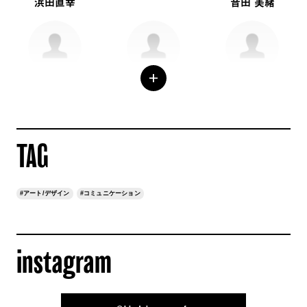
浜田直幸
音田 美緒
総合社会学部 総合社会学科
経営学部 会計学科
3年生・文芸学部・文化デザ
社会・マスメディア専攻
イン学科
玉置 遥菜
河本 恵太
阪上真由
TAG
#アート/デザイン
#コミュニケーション
文芸学部 文学科 日本文学専
文芸学部 文化・歴史学科
総合社会学部 総合社会学科
攻
社会・マスメディア専攻
松本 彩也華
寺田 有宏
石井 麻紗子
instagram