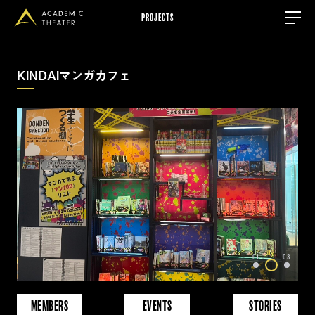
PROJECTS
KINDAIマンガカフェ
02
01
03
MEMBERS
EVENTS
STORIES