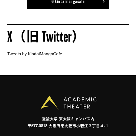
@kindaimangacafe
総合社会学部 総合社会学科
総合社会学部 総合社会学科
文芸学部 文化・歴史学科
心理系専攻
まちづくり専攻
木原 晴菜
渡瀬 春佳
福井 みずほ
X（旧 Twitter）
Tweets by KindaiMangaCafe
近畿⼤学 東⼤阪キャンパス内
〒577-0818 ⼤阪府東⼤阪市⼩若江３丁⽬４-１