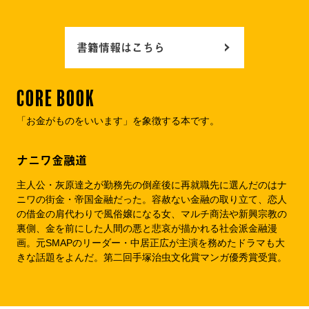
書籍情報はこちら
CORE BOOK
「お金がものをいいます」を象徴する本です。
ナニワ金融道
主人公・灰原達之が勤務先の倒産後に再就職先に選んだのはナ
ニワの街金・帝国金融だった。容赦ない金融の取り立て、恋人
の借金の肩代わりで風俗嬢になる女、マルチ商法や新興宗教の
裏側、金を前にした人間の悪と悲哀が描かれる社会派金融漫
画。元SMAPのリーダー・中居正広が主演を務めたドラマも大
きな話題をよんだ。第二回手塚治虫文化賞マンガ優秀賞受賞。