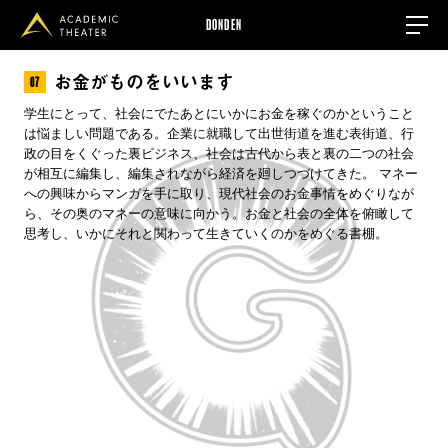
DONDEN
お金がものをいいます
07
学生にとって、社会にでたあとにいかにお金を稼ぐのかということ
は悩ましい問題である。企業に就職して出世街道を進む表街道、行
政の目をくぐった裏ビジネス、社会は古代から表と裏の二つの社会
が相互に編集し、編集されながら経済を廻しつづけてきた。 マネー
への興味からマンガを手に取り、現代社会のお金事情をめぐりなが
ら、その奥のマネーの意味に向かう。お金と社会の全体を俯瞰して
思考し、いかにそれと関わって生きていくのかをめぐる書棚。