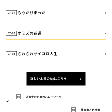
もうかりまっか
07
01
オミズの花道
07
02
ざわざわサイコロ人生
07
03
詳しい本棚のMapはこちら
近大生のためのハローワーク
06
仕事術と処世術
08