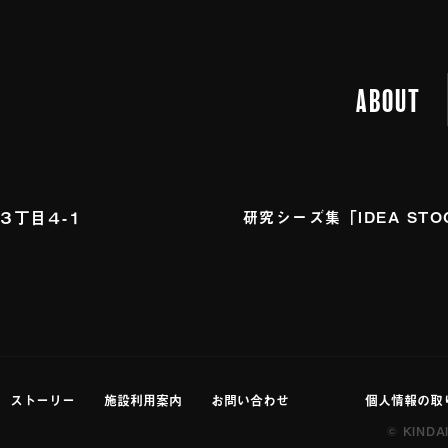
しの首 月影の御母 水鏡綺譚 花散る
09
08
つげ義春
霊星 : 身毒丸の物語 異神変奏 : 時
ABOUT
逢魔が橋 美しの首 月影の御母 水鏡綺
09
10
長谷川町子
古事記 妖霊星 : 身毒丸の物語 異神変
着物術 逢魔が橋 美しの首 月影の御母
江３丁⽬４-１
研究シーズ集「IDEA STO
嫁 恋スル古事記 妖霊星 : 身毒丸の物
09
12
横山光輝
 私たちの着物術 逢魔が橋 美しの首 
舟 宝の嫁 恋スル古事記 妖霊星 : 身
09
14
石ノ森章太郎
カシアの道 私たちの着物術 逢魔が橋 
子 五色の舟 宝の嫁 恋スル古事記 妖霊
09
16
水野英子
ストーリー
施設利⽤案内
お問い合わせ
個人情報の取
た女 アカシアの道 私たちの着物術 逢
© KINDA