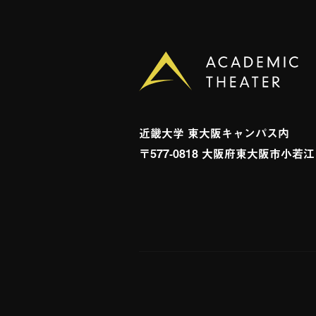
の道 私たちの着物術 逢魔が橋 美
09
07
辰巳ヨシヒロ
子 五色の舟 宝の嫁 恋スル古事記 妖
女 アカシアの道 私たちの着物術 
09
09
永井豪
書 猫の草子 五色の舟 宝の嫁 恋スル
もらった女 アカシアの道 私たちの
近畿⼤学 東⼤阪キャンパス内
〒577-0818 ⼤阪府東⼤阪市⼩若
ツ 死者の書 猫の草子 五色の舟 宝の
09
11
梶原一騎
本気 鬼にもらった女 アカシアの道
ームメイツ 死者の書 猫の草子 五色の
09
13
山上たつひこ
旅 移り気本気 鬼にもらった女 ア
散る里 ルームメイツ 死者の書 猫の草
09
15
藤子不二雄
をめぐる旅 移り気本気 鬼にもらっ