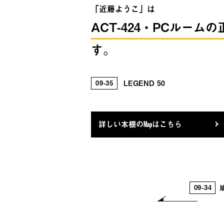
舟 宝の嫁 恋スル古事記 妖霊星 : 
「近藤ようこ」は
ACT-424・PCルーム
の道 私たちの着物術 逢魔が橋 美
子 五色の舟 宝の嫁 恋スル古事記 妖
す。
女 アカシアの道 私たちの着物術 
の書 猫の草子 五色の舟 宝の嫁 恋ス
09
35
LEGEND 50
にもらった女 アカシアの道 私たち
ツ 死者の書 猫の草子 五色の舟 宝の
詳しい本棚のMapはこちら
本気 鬼にもらった女 アカシアの道
ームメイツ 死者の書 猫の草子 五色の
旅 移り気本気 鬼にもらった女 ア
09-34
散る里 ルームメイツ 死者の書 猫の草
をめぐる旅 移り気本気 鬼にもらっ