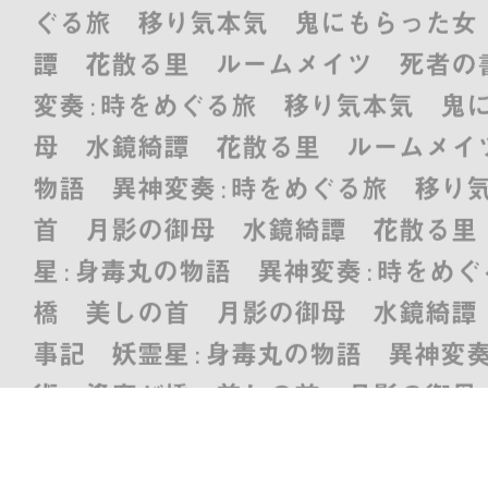
ぐる旅 移り気本気 鬼にもらった女
譚 花散る里 ルームメイツ 死者の書
変奏 : 時をめぐる旅 移り気本気 
母 水鏡綺譚 花散る里 ルームメイツ
物語 異神変奏 : 時をめぐる旅 移
首 月影の御母 水鏡綺譚 花散る里
星 : 身毒丸の物語 異神変奏 : 時
橋 美しの首 月影の御母 水鏡綺譚
事記 妖霊星 : 身毒丸の物語 異神変
術 逢魔が橋 美しの首 月影の御母
嫁 恋スル古事記 妖霊星 : 身毒丸の
たちの着物術 逢魔が橋 美しの首 