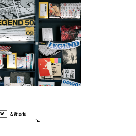
 移り気本気 鬼にもらった女 アカシア
 ルームメイツ 死者の書 猫の草
をめぐる旅 移り気本気 鬼にもらった
綺譚 花散る里 ルームメイツ
死者
変奏 : 時をめぐる旅 移り気本気 鬼
母 水鏡綺譚 花散る里 ルームメイ
語 異神変奏 : 時をめぐる旅 移り気
月影の御母 水鏡綺譚 花散る里 ル
毒丸の物語 異神変奏 : 時をめぐる
美しの首 月影の御母 水鏡綺譚 花
-36
安彦良和
星 : 身毒丸の物語 異神変奏 : 時
魔が橋 美しの首 月影の御母 水鏡