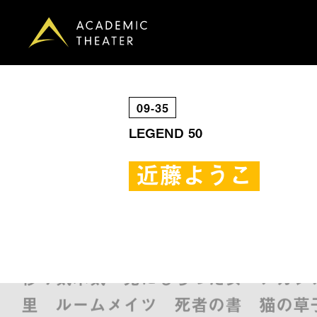
09
35
LEGEND 50
近藤ようこ
死者の書 猫の草子 五色の舟 宝の嫁 
気 鬼にもらった女 アカシアの道 
ムメイツ 死者の書 猫の草子 五色の
移り気本気 鬼にもらった女 アカシ
里 ルームメイツ 死者の書 猫の草子 