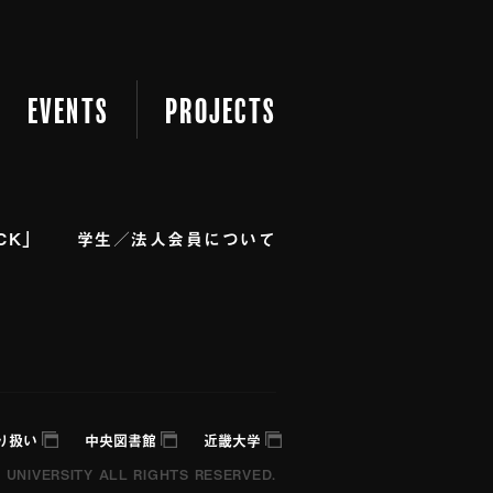
里 ルームメイツ
死者の書 猫の草
をめぐる旅 移り気本気 鬼にもらった
EVENTS
PROJECTS
譚 花散る里 ルームメイツ 死者の
奏 : 時をめぐる旅 移り気本気 鬼に
 水鏡綺譚 花散る里 ルームメイ
CK」
学⽣／法⼈会員について
語 異神変奏 : 時をめぐる旅 移り気
月影の御母 水鏡綺譚 花散る里 ル
毒丸の物語 異神変奏 : 時をめぐる
美しの首 月影の御母 水鏡綺譚 花
星 : 身毒丸の物語 異神変奏 : 時
り扱い
中央図書館
近畿大学
魔が橋 美しの首 月影の御母 水鏡
I UNIVERSITY ALL RIGHTS RESERVED.