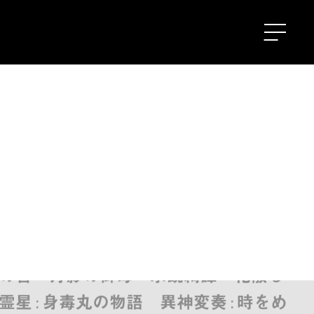
異神変奏 : 時をめぐる旅 移り気本
影の御母 水鏡綺譚 花散る里 ルー
毒丸の物語 異神変奏 : 時をめぐる旅
の首 月影の御母 水鏡綺譚 花散る
: 身毒丸の物語 異神変奏 : 時をめ