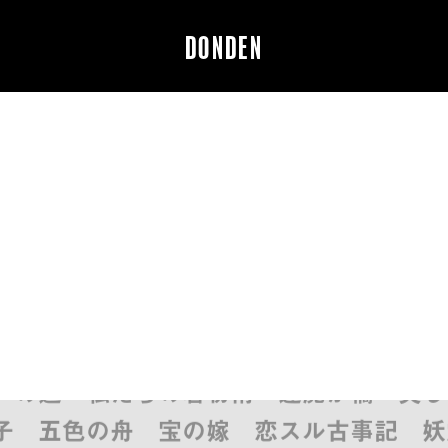
DONDEN
恋スル古事記 妖霊星 : 身毒丸の物語 
私たちの着物術 逢魔が橋 美しの首 月
舟 宝の嫁 恋スル古事記 妖霊星 : 身
アの道 私たちの着物術 逢魔が橋 美し
五色の舟 宝の嫁 恋スル古事記 妖霊星 