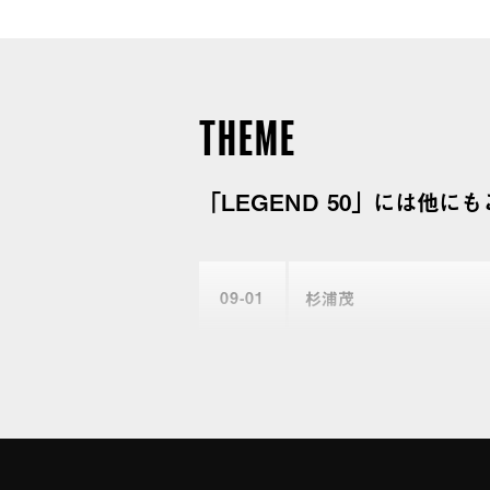
綺譚 花散る里 ルームメイツ 死者の
神変奏 : 時をめぐる旅 移り気本気
御母 水鏡綺譚 花散る里 ルームメイ
THEME
の物語 異神変奏 : 時をめぐる旅 
首 月影の御母 水鏡綺譚 花散る里
「LEGEND 50」には他
星 : 身毒丸の物語 異神変奏 : 時
橋 美しの首 月影の御母 水鏡綺譚
09
01
杉浦茂
事記 妖霊星 : 身毒丸の物語 異神変
術 逢魔が橋 美しの首 月影の御母
09
03
水木しげる
嫁 恋スル古事記 妖霊星 : 身毒丸の
たちの着物術 逢魔が橋 美しの首 
09
05
楳図かずお
舟 宝の嫁 恋スル古事記 妖霊星 : 