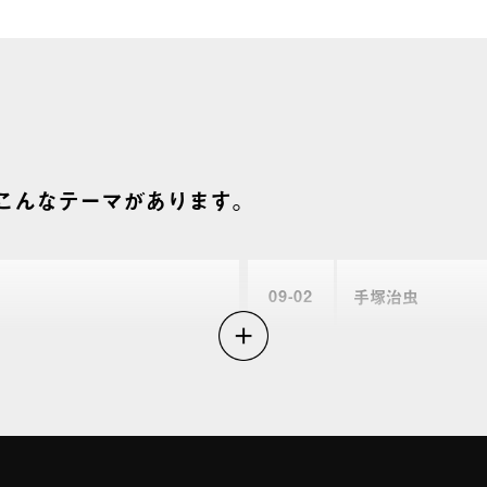
書 猫の草子 五色の舟 宝の嫁 恋スル
 鬼にもらった女 アカシアの道 私たち
ツ 死者の書 猫の草子 五色の舟 宝の
移り気本気 鬼にもらった女 アカシアの
 ルームメイツ 死者の書 猫の草子 五
にもこんなテーマがあります。
をめぐる旅 移り気本気 鬼にもらった女 
 花散る里 ルームメイツ 死者の書 猫
09
02
手塚治虫
奏 : 時をめぐる旅 移り気本気 鬼にも
 水鏡綺譚 花散る里 ルームメイツ 死
09
04
白土三平
物語 異神変奏 : 時をめぐる旅 移り気
月影の御母 水鏡綺譚 花散る里 ルーム
09
06
さいとうたかを
身毒丸の物語 異神変奏 : 時をめぐる旅