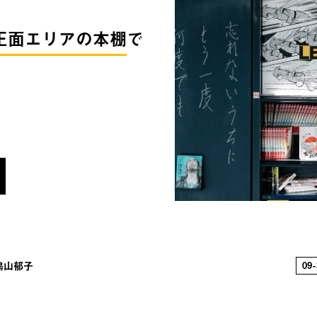
身毒丸の物語 異神変奏 : 時をめぐる旅
の正面エリアの本棚
で
しの首 月影の御母 水鏡綺譚 花散る里
霊星 : 身毒丸の物語 異神変奏 : 時
逢魔が橋 美しの首 月影の御母 水鏡
ル古事記 妖霊星 : 身毒丸の物語 異神
の着物術 逢魔が橋 美しの首 月影の御
嫁 恋スル古事記 妖霊星 : 身毒丸の物
 私たちの着物術 逢魔が橋 美しの首 
舟 宝の嫁 恋スル古事記 妖霊星 : 身
カシアの道 私たちの着物術 逢魔が橋 
鳩山郁子
09
子 五色の舟 宝の嫁 恋スル古事記 妖霊
た女 アカシアの道 私たちの着物術 逢