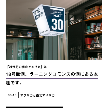
history シリコンバレーは死んだか 世界経済と企業
行動 : 現代アメリカ経済分析序説 不都合な真実 : 切
迫する地球温暖化、そして私たちにできること 米
国経済の基礎知識 : 超大国の実像とオバマ大統領の政
策 ウォルマートに呑みこまれる世界 : 「いつも低価
格」の裏側で何が起きているのか 災害とレジリエ
ンス : ニューオリンズの人々はハリケーン・カトリー
ナの衝撃をどう乗り越えたのか スターバックス成
功物語 シリコンバレー : スティーブ・ジョブズの揺
りかご アップルvs.グーグル : どちらが世界を支配す
「21世紀の南北アメリカ」は
るのか アメリカの環境主義 : 環境思想の歴史的アン
18号館側、ラーニングコモンズの側にある本
ソロジー 現代アメリカ経済論 現代アメリカの住
棚
です。
宅金融システム : 金融自由化・証券化とリーテイルバ
ンキング・公的部門の再編 超・格差社会アメリカ
30
13
アフリカと南北アメリカ
の真実 強欲資本主義ウォール街の自爆 格差はつ
くられた : 保守派がアメリカを支配し続けるための呆