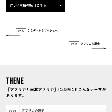
れた戦略 倒れゆくウォール街の巨人 追いつめら
詳しい本棚のMapはこちら
れた金融エリートたち 資本主義が生んだ格差大
国 貧困層へ転落する中間層 世界の99%を貧困に
する経済 繁栄からこぼれ落ちたもうひとつのアメ
ケネディからブッシュへ
30-12
リカ : 果てしない貧困と闘う「ふつう」の人たちの30
年の記録 ロバート・ライシュ格差と民主主義 訣
アフリカの歴史
30-01
別ゴールドマン・サックス サブプライム問題の教
訓 : 証券化と格付けの精神 サブプライム問題とアメ
リカの住宅金融市場 : 世界を震撼させた金融危機の根
幹は何なのか アフガン・対テロ戦争の研究 : タリバ
ンはなぜ復活したのか 中東虚構の和平 予防戦争
THEME
という論理 : アメリカはなぜテロとの戦いで苦戦する
のか 平和の地政学 : アメリカ世界戦略の原点 「イ
「アフリカと南北アメリカ」には他にもこんなテーマが
スラーム国」の脅威とイラク China 2049 : 秘密裏に遂
あります。
行される「世界覇権100年戦略」 テロと殉教 : 「文
明の衝突」をこえて 世界の多様性 : 家族構造と近代
アフリカの歴史
30
01