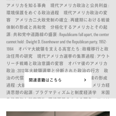
アメリカを知る事典 現代アメリカ政治と公共利益 :
環境保護をめぐる政治過程 現代アメリカ政治の変
容 アメリカ二大政党制の確立 : 再建期における戦後
体制の形成と共和党 分極化するアメリカとその起
源 : 共和党中道路線の盛衰 : Republicans fall apart, the center
cannot hold : Dwight D. Eisenhower and the Republican party, 1952-
1964 オバマ大統領を支える高官たち : 政権移行と政
治任用の研究 現代アメリカ選挙の集票過程 : アウト
リーチ戦略と政治意識の変容 オバマ後のアメリカ
政治 : 2012年大統領選挙と分断された政治の行方 政
治の代償 オバマの戦争 アメリカ環境政策の形成
関連書籍はこちら
過程 : 大統領環境諮問委員会の機能 現代アメリカ経
済思想の起源 : プラグマティズムと制度経済学 米国
先住民族と核廃棄物 : 環境正義をめぐる闘争 アメリ
カ経済財政史1929-2009 : 建国理念に導かれた政策と発
展動力 アメリカ環境史 = American environmental