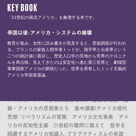
KEY BOOK
「21世紀の南北アメリカ」を象徴する本です。
帝国以後 : アメリカ・システムの崩壊
教育が進み、女性に読み書きが普及すると、受胎調節が行われ
る。フランスの家族人類学者トッドが、識字率と出産率という
二つの統計値に着目し、歴史人口学の見地から世界のクロニク
ルを再点検。見えてきたのは安定化へ進む第三世界と、劇場型
アメリカニズム : 「普遍国家」のナショナリズム 創
軍事国家アメリカの窮状だった。世界を席巻したトッド主義的
られるアメリカ国民と「他者」 : 「アメリカ化」時代
アメリカ帝国衰退論。
のシティズンシップ アメリカ例外論 : 日欧とも異質
な超大国の論理とは 反米の系譜学 : 近代思想の中の
アメリカ アメリカ合衆国とは何か : 歴史と現在 追
跡・アメリカの思想家たち 集中講義!アメリカ現代
思想 : リベラリズムの冒険 アメリカ文化事典 アメ
リカの反知性主義 21世紀の難問に備えて 哲学を
回避するアメリカ知識人 : プラグマティズムの系譜