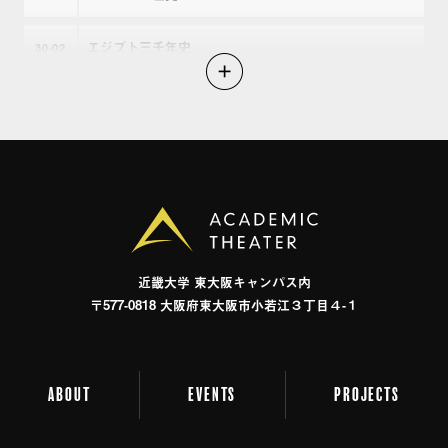
性 支配への競争 : 米中対立の構図とアジアの将来
地政学の逆襲 : 「影のCIA」が予測する覇権の世界地
エジプト三千年史
30
02
図 マッキンダーの地政学 : デモクラシーの理想と現
実 アメリカと中国もたれ合う大国 中東戦記 : ポス
新大陸の古層
30
03
ト9・11時代への政治的ガイド アウト・オブ・コン
コンキスタドレスの梟
トロール : 世界は混乱へ向かう! パクス・デモクラ
30
04
ティア : 冷戦後世界への原理 破綻するアメリカ壊れ
アメリカの建国
30
05
ゆく世界 幻想の平和 : 1940年から現在までのアメリ
カの大戦略 アメリカの終わり 壊れゆくアメリ
南北戦争と民主主義
30
06
カ かつての超大国アメリカ : どこで間違えたのかど
近畿⼤学 東⼤阪キャンパス内
うすれば復活できるのか 「歴史の終わり」を超え
〒577-0818 ⼤阪府東⼤阪市⼩若江３丁⽬４-１
自由の帝国
30
07
て 沈まぬアメリカ : 拡散するソフト・パワーとその
真価 : American legacy スマート・パワー : 21世紀を支
カナダと南米の歴史
30
08
配する新しい力 リベラルな秩序か帝国か : アメリカ
ABOUT
EVENTS
PROJECTS
と世界政治の行方 ソフト・パワー : 21世紀国際政治
征服された諸国
30
09
を制する見えざる力 アメリカの世紀は終わらな