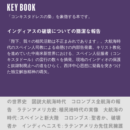
KEY BOOK
「コンキスタドレスの梟」を象徴する本です。
インディアスの破壊についての簡潔な報告
「陛下、我々の植民活動は不正まみれであります」。大航海時
代のスペイン人司教による命懸けの内部告発書。キリスト教化
を進めていた中南米新世界における、スペイン人征服者（コン
拡がりゆく視圏 征服の修辞学 : ヨーロッパとカリブ
キスタドール）の蛮行の数々を摘発。現地のインディオの保護
と奴隷制廃止への道をひらく。西洋中心思想に疑義を突きつけ
海先住民,1492-1797年 大航海時代における異文化理解
た独立解放精神の嚆矢。
と他者認識 : スペイン語文書を読む 1491 : 先コロン
ブス期アメリカ大陸をめぐる新発見 黄金の世界
史 1492西欧文明の世界支配 1492コロンブス : 逆転
の世界史 図説大航海時代 コロンブス全航海の報
告 ラテンアメリカ史 : 植民地時代の実像 大航海の
時代 : スペインと新大陸 コロンブス : 聖者か、破壊
者か インディヘニスモ : ラテンアメリカ先住民擁護