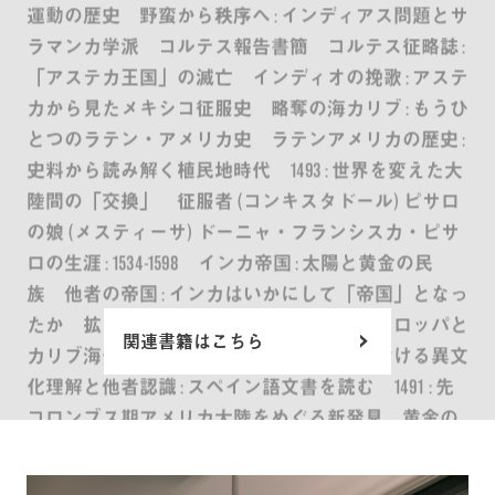
運動の歴史 野蛮から秩序へ : インディアス問題とサ
ラマンカ学派 コルテス報告書簡 コルテス征略誌 :
「アステカ王国」の滅亡 インディオの挽歌 : アステ
カから見たメキシコ征服史 略奪の海カリブ : もうひ
とつのラテン・アメリカ史 ラテンアメリカの歴史 :
史料から読み解く植民地時代 1493 : 世界を変えた大
陸間の「交換」 征服者 (コンキスタドール) ピサロ
の娘 (メスティーサ) ドーニャ・フランシスカ・ピサ
ロの生涯 : 1534-1598 インカ帝国 : 太陽と黄金の民
族 他者の帝国 : インカはいかにして「帝国」となっ
たか 拡がりゆく視圏 征服の修辞学 : ヨーロッパと
関連書籍はこちら
カリブ海先住民,1492-1797年 大航海時代における異文
化理解と他者認識 : スペイン語文書を読む 1491 : 先
コロンブス期アメリカ大陸をめぐる新発見 黄金の
世界史 1492西欧文明の世界支配 1492コロンブス :
逆転の世界史 図説大航海時代 コロンブス全航海