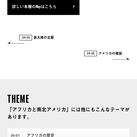
と他者認識 : スペイン語文書を読む 1491 : 先コロン
詳しい本棚のMapはこちら
ブス期アメリカ大陸をめぐる新発見 黄金の世界
史 1492西欧文明の世界支配 1492コロンブス : 逆転
の世界史 図説大航海時代 コロンブス全航海の報
告 ラテンアメリカ史 : 植民地時代の実像 大航海の
新大陸の古層
30-03
時代 : スペインと新大陸 コロンブス : 聖者か、破壊
アメリカの建国
者か インディヘニスモ : ラテンアメリカ先住民擁護
30-05
運動の歴史 野蛮から秩序へ : インディアス問題とサ
ラマンカ学派 コルテス報告書簡 コルテス征略誌 :
「アステカ王国」の滅亡 インディオの挽歌 : アステ
カから見たメキシコ征服史 略奪の海カリブ : もうひ
THEME
とつのラテン・アメリカ史 ラテンアメリカの歴史 :
史料から読み解く植民地時代 1493 : 世界を変えた大
「アフリカと南北アメリカ」には他にもこんなテーマが
陸間の「交換」 征服者 (コンキスタドール) ピサロ
あります。
の娘 (メスティーサ) ドーニャ・フランシスカ・ピサ
ロの生涯 : 1534-1598 インカ帝国 : 太陽と黄金の民
アフリカの歴史
30
01