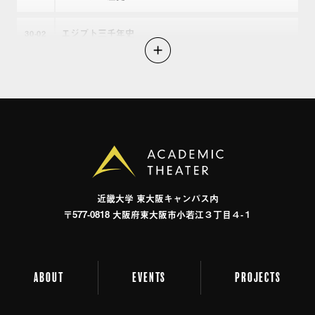
族 他者の帝国 : インカはいかにして「帝国」となっ
たか 拡がりゆく視圏 征服の修辞学 : ヨーロッパと
エジプト三千年史
30
02
カリブ海先住民,1492-1797年 大航海時代における異文
化理解と他者認識 : スペイン語文書を読む 1491 : 先
新大陸の古層
30
03
コロンブス期アメリカ大陸をめぐる新発見 黄金の
世界史 1492西欧文明の世界支配 1492コロンブス :
コンキスタドレスの梟
30
04
逆転の世界史 図説大航海時代 コロンブス全航海
の報告 ラテンアメリカ史 : 植民地時代の実像 大航
アメリカの建国
30
05
海の時代 : スペインと新大陸 コロンブス : 聖者か、
南北戦争と民主主義
破壊者か インディヘニスモ : ラテンアメリカ先住民
30
06
近畿⼤学 東⼤阪キャンパス内
擁護運動の歴史 野蛮から秩序へ : インディアス問題
〒577-0818 ⼤阪府東⼤阪市⼩若江３丁⽬４-１
自由の帝国
30
07
とサラマンカ学派 コルテス報告書簡 コルテス征
略誌 : 「アステカ王国」の滅亡 インディオの挽歌 :
カナダと南米の歴史
30
08
アステカから見たメキシコ征服史 略奪の海カリブ :
ABOUT
EVENTS
PROJECTS
もうひとつのラテン・アメリカ史 ラテンアメリカ
征服された諸国
30
09
の歴史 : 史料から読み解く植民地時代 1493 : 世界を