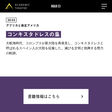
NOAH33
30
04
アフリカと南北アメリカ
コンキスタドレスの梟
大航海時代、コロンブスが新大陸を再発見し、コンキスタドレスと
呼ばれるスペイン人が大陸を征服した。滅びる文明と勃興する勢力
の軌跡。
書籍情報はこちら