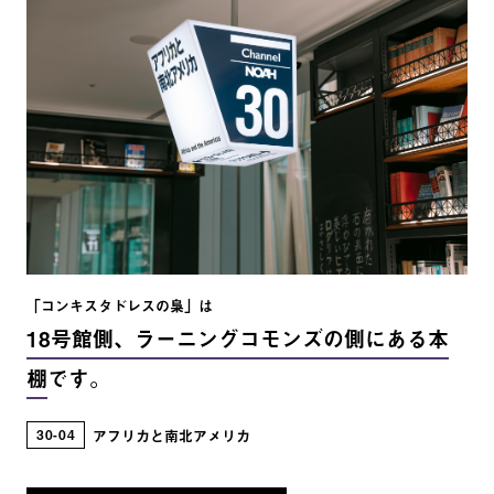
の報告 ラテンアメリカ史 : 植民地時代の実像 大航
海の時代 : スペインと新大陸 コロンブス : 聖者か、
破壊者か インディヘニスモ : ラテンアメリカ先住民
擁護運動の歴史 野蛮から秩序へ : インディアス問題
とサラマンカ学派 コルテス報告書簡 コルテス征
略誌 : 「アステカ王国」の滅亡 インディオの挽歌 :
アステカから見たメキシコ征服史 略奪の海カリブ :
もうひとつのラテン・アメリカ史 ラテンアメリカ
の歴史 : 史料から読み解く植民地時代 1493 : 世界を
変えた大陸間の「交換」 征服者 (コンキスタドー
「コンキスタドレスの梟」は
ル) ピサロの娘 (メスティーサ) ドーニャ・フランシ
18号館側、ラーニングコモンズの側にある本
スカ・ピサロの生涯 : 1534-1598 インカ帝国 : 太陽と
棚
です。
黄金の民族 他者の帝国 : インカはいかにして「帝
国」となったか
30
04
アフリカと南北アメリカ
拡がりゆく視圏 征服の修辞学 : ヨーロッパとカリブ
海先住民,1492-1797年 大航海時代における異文化理解