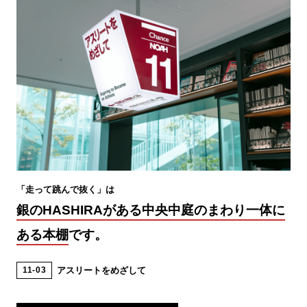
師シスターズが全女性に贈る元気講座 日本人の足
を速くする 金メダリストは知っていた! : スポーツ
科学が明かす陸上競技の新常識 僕がカンボジア人
になった理由 脳の働きをまもるウォーキングのす
すめ 一流アスリートがこぞって実践する最強の走
り方 陸上競技スプリント最速トレーニング : タイ
ムをもっと縮める! : 100m・200m・400m 疾走能力
の発達 ランニングパフォーマンスを高めるスポー
ツ動作の創造 人はなぜ走るのか ウサイン・ボル
ト自伝 Girls run : 楽しく走って、キレイになる
「走って跳んで抜く」は
アベベ・ビキラ : 「裸足の哲人」の栄光と悲劇の生
銀のHASHIRAがある中央中庭のまわり一体に
涯 2時間で走る : フルマラソンの歴史と「サブ2」
ある本棚
です。
への挑戦 ポーラ・ラドクリフのランニング・バイ
ブル : マラソン世界記録保持者 4スタンス理論バイ
11
03
アスリートをめざして
ブル : 正しい身体の動かし方は4つある! ランニン
グ チャンピオンスポーツの人間学 : 女子駅伝にお