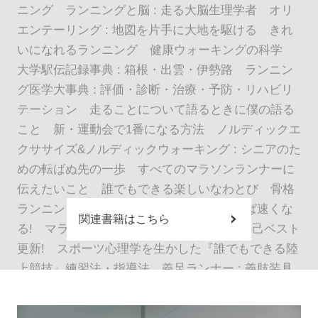
ニング ランニングと脳 : 走る大脳生理学者 オリ
エンテーリング : 地図を片手に大地を駆ける きれ
いになれるランニング 健康ウォーキングの科学
大学駅伝記録事典 : 箱根・出雲・伊勢路 ランニン
グ医学大事典 : 評価・診断・治療・予防・リハビリ
テーション 走ることについて語るときに僕の語る
こと 新・運動会で1番になる方法 ノルディックエ
クササイズ&ノルディックウォーキング : シニアのた
めの転ばぬ先の一歩 すべてのマラソンランナーに
伝えたいこと 誰でもできる楽しいなわとび 骨格
ランニング : 「筋肉」よりも「骨」で走れば速くな
関連書籍はこちら
る! マラソンの教科書 : 完走チャレンジ!自己ベスト
更新! スポーツ心理学を生かした『誰でもできる陸
上競技』練習法・指導法 義足ランナー : 義肢装具
士の奇跡の挑戦 なぜ人は走るのか : ランニングの
人類史 若さと健康をつくるウォーキング : 大学講