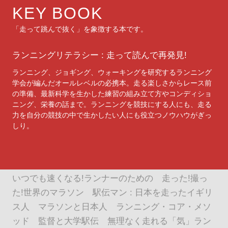
「サブ2」への挑戦 ポーラ・ラドクリフのランニン
KEY BOOK
グ・バイブル : マラソン世界記録保持者 4スタンス
「走って跳んで抜く」を象徴する本です。
理論バイブル : 正しい身体の動かし方は4つある!
ランニング チャンピオンスポーツの人間学 : 女子
ランニングリテラシー : 走って読んで再発見!
駅伝における人間形成と競技力向上 駒大式長く速
ランニング、ジョギング、ウォーキングを研究するランニング
く走る技術 : run for your life! ランニングで痛めた
学会が編んだオールレベルの必携本。走る楽しさからレース前
足はランニングで治す : スーパー鍼灸師が教える"走
の準備、最新科学を生かした練習の組み立て方やコンディショ
りながら治す"トレーニングメソッド ランニングダ
ニング、栄養の話まで。ランニングを競技にする人にも、走る
力を自分の競技の中で生かしたい人にも役立つノウハウがぎっ
イアリー マラソン能力別上達法 : サブ3・5サブ4サ
しり。
ブ4・5 : 目標記録を必ず達成するためのメソッド
乳酸を使いこなすランニング カーボン・アスリー
ト : 美しい義足に描く夢 体幹スイッチ100 : 誰でも
いつでも速くなる!ランナーのための 走った!撮っ
た!世界のマラソン 駅伝マン : 日本を走ったイギリ
ス人 マラソンと日本人 ランニング・コア・メソ
ッド 監督と大学駅伝 無理なく走れる「気」ラン