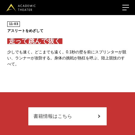
11
03
アスリートをめざして
走って跳んで抜く
少しでも速く。どこまでも遠く。0.1秒の壁を前にスプリンターが競
い、ランナーが攻防する。身体の挑戦が熱狂を呼ぶ、陸上競技のす
べて。
疾走能力の発達 ランニングパフォーマンスを高め
るスポーツ動作の創造 人はなぜ走るのか ウサイ
ン・ボルト自伝 Girls run : 楽しく走って、キレイ
書籍情報はこちら
になる アベベ・ビキラ : 「裸足の哲人」の栄光と
悲劇の生涯 2時間で走る : フルマラソンの歴史と