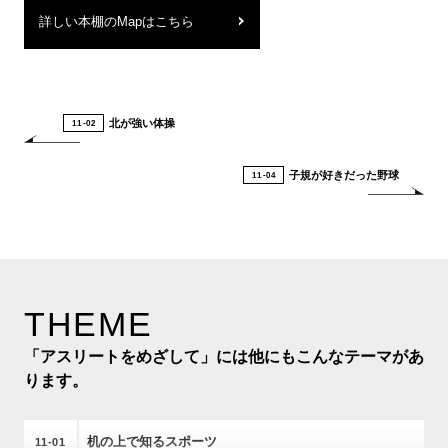
ける人間形成と競技力向上 駒大式長く速く走る技
詳しい本棚のMapはこちら
術 : run for your life! ランニングで痛めた足はラン
ニングで治す : スーパー鍼灸師が教える"走りながら
治す"トレーニングメソッド ランニングダイアリ
ー マラソン能力別上達法 : サブ3・5サブ4サブ4・5
北が強い体操
11-02
: 目標記録を必ず達成するためのメソッド 乳酸を
使いこなすランニング カーボン・アスリート : 美
子規が好きだった野球
11-04
しい義足に描く夢 体幹スイッチ100 : 誰でもいつで
も速くなる!ランナーのための 走った!撮った!世界
のマラソン 駅伝マン : 日本を走ったイギリス人
マラソンと日本人 ランニング・コア・メソッド
THEME
監督と大学駅伝 無理なく走れる「気」ランニン
グ ランニングと脳 : 走る大脳生理学者 オリエン
「アスリートをめざして」には他にもこんなテーマがあ
テーリング : 地図を片手に大地を駆ける きれいに
ります。
なれるランニング 健康ウォーキングの科学 大学
駅伝記録事典 : 箱根・出雲・伊勢路 ランニング医
机の上で知るスポーツ
11
01