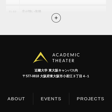
学大事典 : 評価・診断・治療・予防・リハビリテー
ション 走ることについて語るときに僕の語るこ
北が強い体操
11
02
と 新・運動会で1番になる方法 ノルディックエク
ササイズ&ノルディックウォーキング : シニアのため
走って跳んで抜く
11
03
の転ばぬ先の一歩 すべてのマラソンランナーに伝
えたいこと 誰でもできる楽しいなわとび 骨格ラ
子規が好きだった野球
11
04
ンニング : 「筋肉」よりも「骨」で走れば速くな
る! マラソンの教科書 : 完走チャレンジ!自己ベスト
バスケットかバレーか
11
05
更新! スポーツ心理学を生かした『誰でもできる陸
上競技』練習法・指導法 義足ランナー : 義肢装具
サッカーかラグビーか
11
06
近畿⼤学 東⼤阪キャンパス内
士の奇跡の挑戦 なぜ人は走るのか : ランニングの
〒577-0818 ⼤阪府東⼤阪市⼩若江３丁⽬４-１
球技百景
11
07
人類史 若さと健康をつくるウォーキング : 大学講
師シスターズが全女性に贈る元気講座 日本人の足
水の上で競う
11
08
を速くする 金メダリストは知っていた! : スポーツ
ABOUT
EVENTS
PROJECTS
科学が明かす陸上競技の新常識 僕がカンボジア人
雪と氷のスポーツ
11
09
になった理由 脳の働きをまもるウォーキングのす