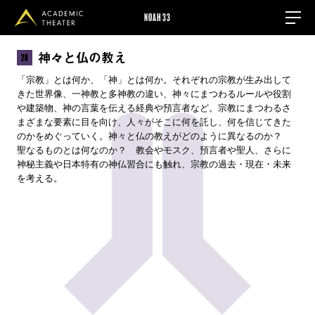
NOAH33
神々と仏の教え
28
「宗教」とは何か、「神」とは何か。それぞれの宗教が生み出して
きた世界像、一神教と多神教の違い、神々にまつわるルールや役割
や建築物、神の言葉を伝える経典や預言者など。宗教にまつわるさ
まざまな要素に目を向け、人々がそこに何を託し、何を信じてきた
のかをめぐっていく。神々と仏の教えがどのように異なるのか？
聖なるものとは何なのか？ 教会やモスク、預言者や聖人、さらに
神秘主義や日本特有の神仏習合にも触れ、宗教の過去・現在・未来
を考える。